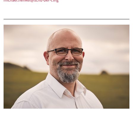
michael.henkel@schu-ber-t.ing